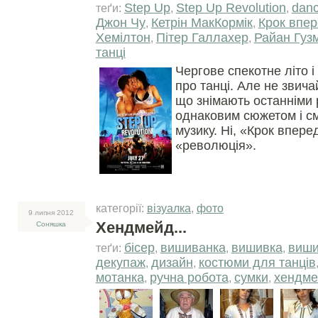
Step Up
Step Up Revolution
dan
теґи:
,
,
Джон Чу
Кетрін МакКормік
Крок впе
,
,
Хемілтон
Пітер Галлахер
Райан Гуз
,
,
танці
Чергове спекотне літо 
про танці. Але не звич
що знімають останніми 
однаковим сюжетом і с
музику. Ні, «Крок впере
«революція».
категорії:
візуалка
,
фото
9 липня 2012
Хендмейд...
Соняшка
бісер
вишиванка
вишивка
виши
теґи:
,
,
,
декупаж
дизайн
костюми для танців
,
,
мотанка
ручна робота
сумки
хендме
,
,
,