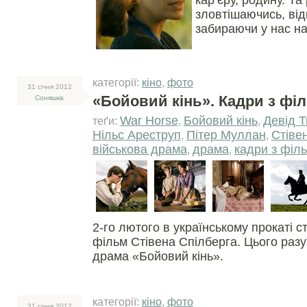
кар’єру, родину. Та
зловтішаючись, ві
забираючи у нас н
категорії:
кіно
,
фото
31 сiчня 2012
«Бойовий кінь». Кадри з фі
Соняшка
War Horse
Бойовий кінь
Девід Т
теґи:
,
,
Нільс Ареструп
Пітер Муллан
Стіве
,
,
військова драма
драма
кадри з філ
,
,
2-го лютого в українському прокаті с
фільм Стівена Спілберга. Цього разу
драма «Бойовий кінь».
категорії:
кіно
,
фото
31 сiчня 2012