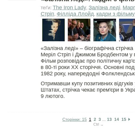
The Iron Lady
Залізна леді
Марг
теґи:
,
,
Стріп
Філліда Ллойд
кадри з фільму
,
,
«Залізна леді» – біографічна стрічка
Меріл Стріп і Джимом Бродбентом у 
Фільм розповідає про політичну кар'
в 80-ті роки ХХ сторіччя. Основні под
1982 року, напередодні Фолклендсько
Отримавши купу позитивних відгуків
Штатах, стрічка чекає прем'єри в Укр
9 лютого.
Сторінки: 15
1
2
3
...
13
14
15
Ctrl →