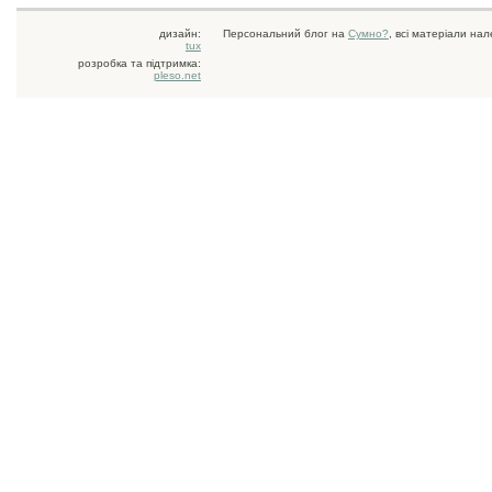
дизайн:
Персональний блог на
Сумно?
, всі матеріали на
tux
розробка та підтримка:
pleso.net