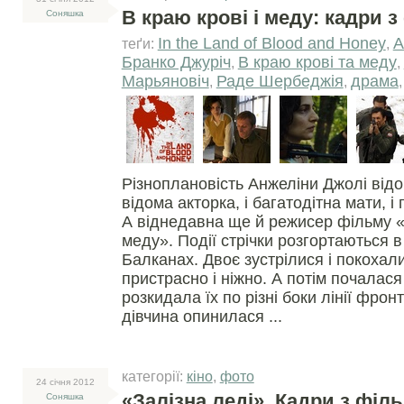
В краю крові і меду: кадри 
Соняшка
In the Land of Blood and Honey
А
теґи:
,
Бранко Джуріч
В краю крові та меду
,
,
Марьяновіч
Раде Шербеджія
драма
,
,
Різноплановість Анжеліни Джолі відом
відома акторка, і багатодітна мати, і
А віднедавна ще й режисер фільму «
меду». Події стрічки розгортаються в 
Балканах. Двоє зустрілися і покохал
пристрасно і ніжно. А потім почалася
розкидала їх по різні боки лінії фрон
дівчина опинилася ...
категорії:
кіно
,
фото
24 сiчня 2012
«Залізна леді». Кадри з філ
Соняшка