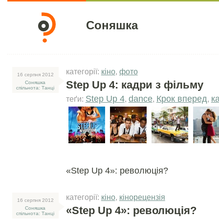
Соняшка
категорії:
кіно
,
фото
16 серпня 2012
Step Up 4: кадри з фільму
Соняшка
спільнота: Танці
Step Up 4
dance
Крок вперед
к
теґи:
,
,
,
«Step Up 4»: революція?
категорії:
кіно
,
кінорецензія
16 серпня 2012
«Step Up 4»: революція?
Соняшка
спільнота: Танці