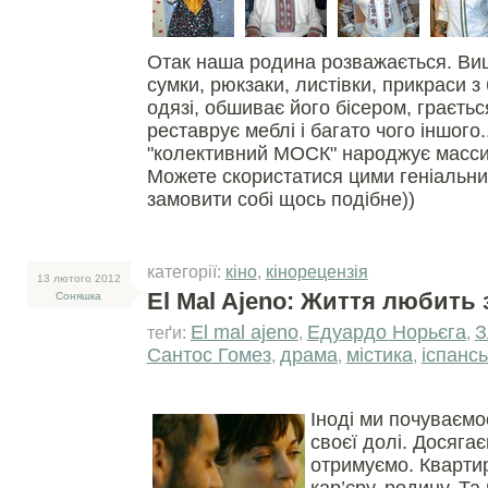
Отак наша родина розважається. Ви
сумки, рюкзаки, листівки, прикраси з
одязі, обшиває його бісером, граєтьс
реставрує меблі і багато чого іншого
"колективний МОСК" народжує масси 
Можете скористатися цими геніальни
замовити собі щось подібне))
категорії:
кіно
,
кінорецензія
13 лютого 2012
El Mal Ajeno: Життя любить
Соняшка
El mal ajeno
Едуардо Норьєга
З
теґи:
,
,
Сантос Гомез
драма
містика
іспансь
,
,
,
Іноді ми почуваєм
своєї долі. Досяга
отримуємо. Квартир